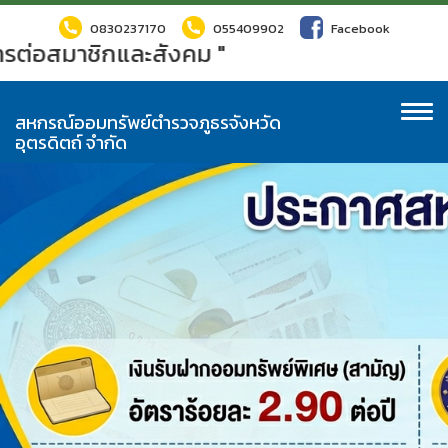
0830237170
055409902
Facebook
มาชิกและสังคม "
To
สหกรณ์ออมทรัพย์ตำรวจภูธรจังหวัด
na
อุตรดิตถ์ จำกัด