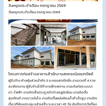
วันหยุดประจำเดือน กรกฎาคม 2569
วันหยุดประจำเดือน กรกฎาคม 2569
โครงการก่อสร้างอาคารสำนักงานสหกรณ์ออมทรัพย์
ตำรวจภูธรจังหวัดอุตรดิตถ์ จำกัด
ผู้รับจ้าง ห้างหุ้นส่วนจำกัด 3 ซ.คอนสตรัคชั่น งานงวดที่ 4 ราย
ละเอียดงาน ผู้รับจ้างได้ทำงานฝ้าเพดาน งานเดินท่อระบบปะ
ปา-ไฟฟ้า งานติดตั้งประตู หน้าต่างอลูมิเนียม งานติดตั้ง
สุขภัณฑ์ งานราวบันได งานติดตั้งผนังห้องน้ำสำเร็จรูป งานติด
ตั้งเวทีห้องประชุม แล้วเสร็จ ระยะเวลา 45 วัน นับถัดจากวันที่ลง