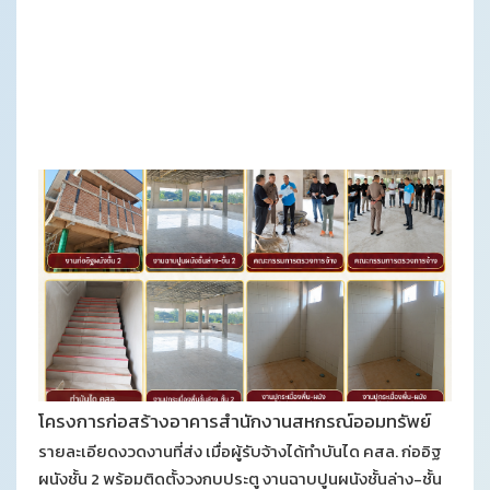
โครงการก่อสร้างอาคารสำนักงานสหกรณ์ออมทรัพย์
ตำรวจภูธรจังหวัดอุตรดิตถ์ จำกัด
รายละเอียดงวดงานที่ส่ง เมื่อผู้รับจ้างได้ทำบันได คสล. ก่ออิฐ
ผนังชั้น 2 พร้อมติดตั้งวงกบประตู งานฉาบปูนผนังชั้นล่าง-ชั้น