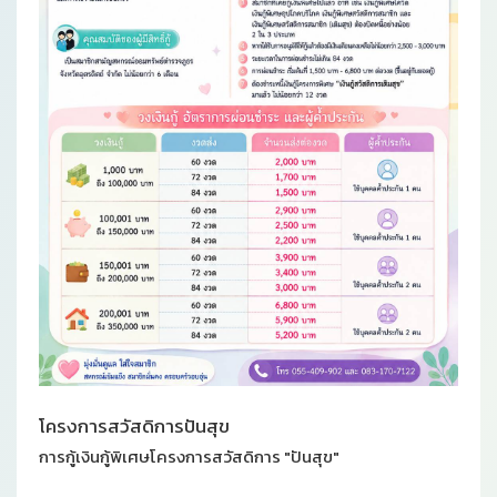
โครงการสวัสดิการปันสุข
การกู้เงินกู้พิเศษโครงการสวัสดิการ "ปันสุข"