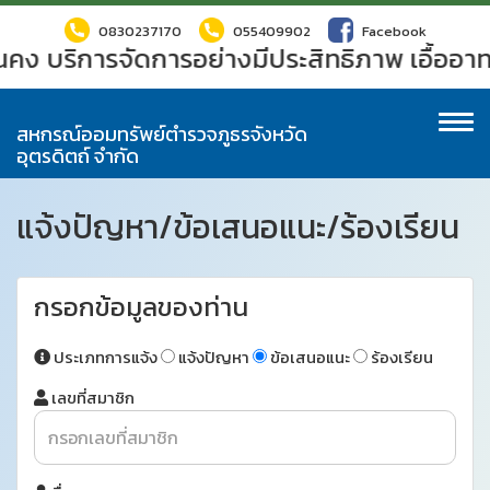
0830237170
055409902
Facebook
่นคง บริการจัดการอย่างมีประสิทธิภาพ เอื้ออา
To
สหกรณ์ออมทรัพย์ตำรวจภูธรจังหวัด
na
อุตรดิตถ์ จำกัด
แจ้งปัญหา/ข้อเสนอแนะ/ร้องเรียน
กรอกข้อมูลของท่าน
ประเภทการแจ้ง
แจ้งปัญหา
ข้อเสนอแนะ
ร้องเรียน
เลขที่สมาชิก