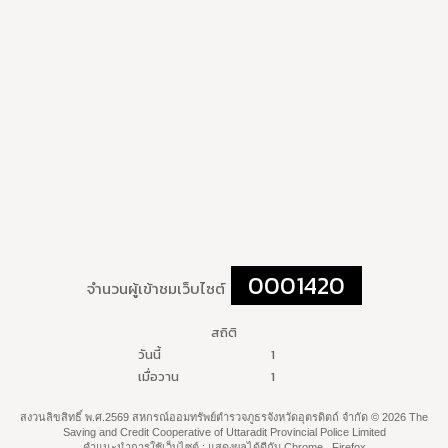
0001420
จำนวนผู้เข้าชมเว็บไซต์
สถิติ
วันนี้
1
เมื่อวาน
1
สงวนลิขสิทธิ์ พ.ศ.2569 สหกรณ์ออมทรัพย์ตำรวจภูธรจังหวัดอุตรดิตถ์ จำกัด © 2026 The
Saving and Credit Cooperative of Uttaradit Provincial Police Limited
คำแนะนำการใช้เว็บไซต์ : แสดงผลได้ดีกับ Chrome , Firefox