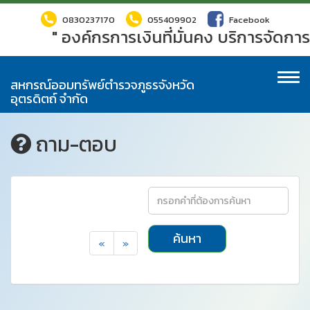
0830237170
055409902
Facebook
" องค์กรการเงินที่มั่นคง บริการจัดกา
To
สหกรณ์ออมทรัพย์ตำรวจภูธรจังหวัด
na
อุตรดิตถ์ จำกัด
ถาม-ตอบ
ค้นหา
«
»